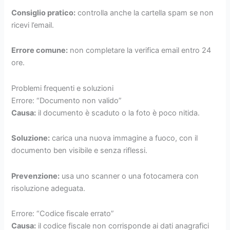
Consiglio pratico:
controlla anche la cartella spam se non
ricevi l’email.
Errore comune:
non completare la verifica email entro 24
ore.
Problemi frequenti e soluzioni
Errore: “Documento non valido”
Causa:
il documento è scaduto o la foto è poco nitida.
Soluzione:
carica una nuova immagine a fuoco, con il
documento ben visibile e senza riflessi.
Prevenzione:
usa uno scanner o una fotocamera con
risoluzione adeguata.
Errore: “Codice fiscale errato”
Causa:
il codice fiscale non corrisponde ai dati anagrafici