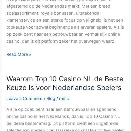
afgestemd op de Nederlandse markt. Met een breed
spelassortiment, royale bonussen, uitstekende
klantenservice en een sterke focus op veiligheid, is het een
topkeuze voor zowel beginnende als ervaren spelers. Als je
op zoek bent naar een betrouwbaar en vermakelijk online
casino, dan is dit platform zeker het overwegen waard.
Read More »
Waarom Top 10 Casino NL de Beste
Waarom
Top
Keuze Is voor Nederlandse Spelers
10
Leave a Comment
/
Blog
/
ramiz
Casino
NL
Als je op zoek bent naar een betrouwbaar en spannend
de
online casino in het Nederlands, dan is Top 10 Casino NL
Beste
de ideale bestemming. Dit platform biedt een uitgebreide
Keuze
selectie aan spellen, van klassieke gokkasten tot live dealer