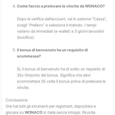
Come faccio a prelevare le vincite da WONACO?
Dopo la verifica dell’account, vai in sezione “Cassa”,
scegli “Prelievo” e seleziona il metodo. I tempi
variano da immediati (e-wallet) a 3 giorni lavorativi
(bonifico).
Il bonus di benvenuto ha un requisito di
scommessa?
Sì, il bonus di benvenuto ha di solito un requisito di
35x l’importo del bonus. Significa che devi
scommettere 35 volte il bonus prima di prelevare le
vincite.
Conclusione
Ora hai tutti gli strumenti per registrarti, depositare e
giocare su
WONACO
in Italia senza intoppi. Ricorda