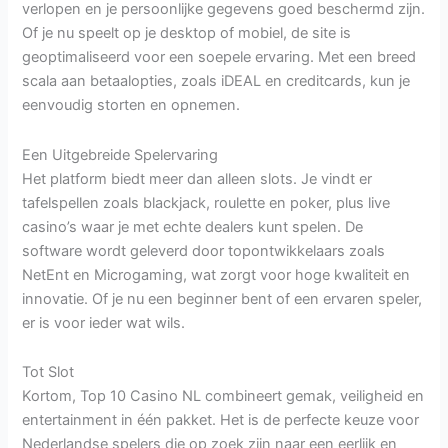
verlopen en je persoonlijke gegevens goed beschermd zijn.
Of je nu speelt op je desktop of mobiel, de site is
geoptimaliseerd voor een soepele ervaring. Met een breed
scala aan betaalopties, zoals iDEAL en creditcards, kun je
eenvoudig storten en opnemen.
Een Uitgebreide Spelervaring
Het platform biedt meer dan alleen slots. Je vindt er
tafelspellen zoals blackjack, roulette en poker, plus live
casino’s waar je met echte dealers kunt spelen. De
software wordt geleverd door topontwikkelaars zoals
NetEnt en Microgaming, wat zorgt voor hoge kwaliteit en
innovatie. Of je nu een beginner bent of een ervaren speler,
er is voor ieder wat wils.
Tot Slot
Kortom, Top 10 Casino NL combineert gemak, veiligheid en
entertainment in één pakket. Het is de perfecte keuze voor
Nederlandse spelers die op zoek zijn naar een eerlijk en