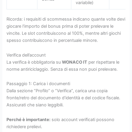
variabile)
Ricorda: i requisiti di scommessa indicano quante volte devi
giocare l’importo del bonus prima di poter prelevare le
vincite. Le slot contribuiscono al 100%, mentre altri giochi
spesso contribuiscono in percentuale minore.
Verifica dell’account
La verifica è obbligatoria su
WONACO IT
per rispettare le
norme antiriciclaggio. Senza di essa non puoi prelevare.
Passaggio 1: Carica i documenti
Dalla sezione “Profilo” o “Verifica”, carica una copia
fronte/retro del documento d’identità e del codice fiscale.
Assicurati che siano leggibili.
Perché è importante:
solo account verificati possono
richiedere prelievi.