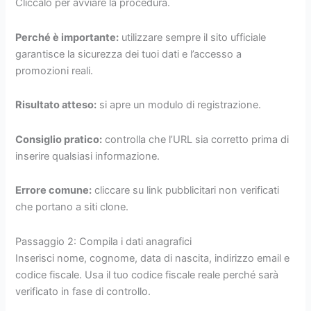
Cliccalo per avviare la procedura.
Perché è importante:
utilizzare sempre il sito ufficiale
garantisce la sicurezza dei tuoi dati e l’accesso a
promozioni reali.
Risultato atteso:
si apre un modulo di registrazione.
Consiglio pratico:
controlla che l’URL sia corretto prima di
inserire qualsiasi informazione.
Errore comune:
cliccare su link pubblicitari non verificati
che portano a siti clone.
Passaggio 2: Compila i dati anagrafici
Inserisci nome, cognome, data di nascita, indirizzo email e
codice fiscale. Usa il tuo codice fiscale reale perché sarà
verificato in fase di controllo.