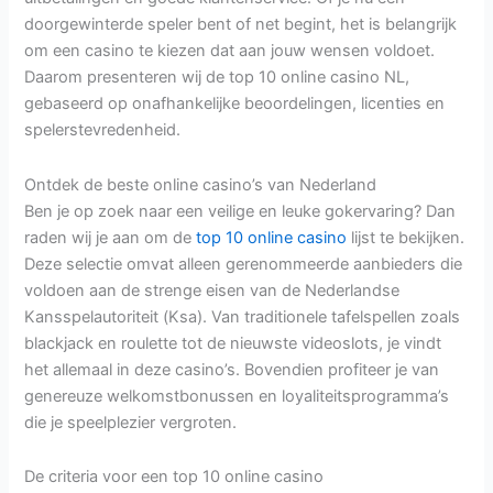
doorgewinterde speler bent of net begint, het is belangrijk
om een casino te kiezen dat aan jouw wensen voldoet.
Daarom presenteren wij de top 10 online casino NL,
gebaseerd op onafhankelijke beoordelingen, licenties en
spelerstevredenheid.
Ontdek de beste online casino’s van Nederland
Ben je op zoek naar een veilige en leuke gokervaring? Dan
raden wij je aan om de
top 10 online casino
lijst te bekijken.
Deze selectie omvat alleen gerenommeerde aanbieders die
voldoen aan de strenge eisen van de Nederlandse
Kansspelautoriteit (Ksa). Van traditionele tafelspellen zoals
blackjack en roulette tot de nieuwste videoslots, je vindt
het allemaal in deze casino’s. Bovendien profiteer je van
genereuze welkomstbonussen en loyaliteitsprogramma’s
die je speelplezier vergroten.
De criteria voor een top 10 online casino