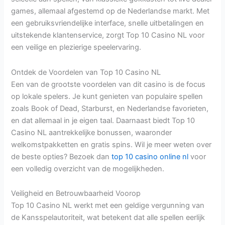
Is
games, allemaal afgestemd op de Nederlandse markt. Met
voor
een gebruiksvriendelijke interface, snelle uitbetalingen en
Nederlandse
uitstekende klantenservice, zorgt Top 10 Casino NL voor
Spelers
een veilige en plezierige speelervaring.
Ontdek de Voordelen van Top 10 Casino NL
Een van de grootste voordelen van dit casino is de focus
op lokale spelers. Je kunt genieten van populaire spellen
zoals Book of Dead, Starburst, en Nederlandse favorieten,
en dat allemaal in je eigen taal. Daarnaast biedt Top 10
Casino NL aantrekkelijke bonussen, waaronder
welkomstpakketten en gratis spins. Wil je meer weten over
de beste opties? Bezoek dan
top 10 casino online nl
voor
een volledig overzicht van de mogelijkheden.
Veiligheid en Betrouwbaarheid Voorop
Top 10 Casino NL werkt met een geldige vergunning van
de Kansspelautoriteit, wat betekent dat alle spellen eerlijk