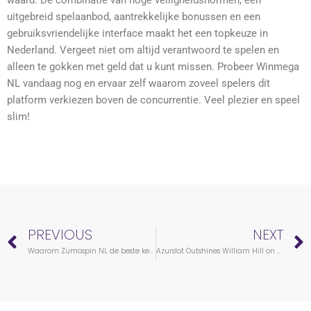
waard. De combinatie van hoge veiligheidsnormen, een
uitgebreid spelaanbod, aantrekkelijke bonussen en een
gebruiksvriendelijke interface maakt het een topkeuze in
Nederland. Vergeet niet om altijd verantwoord te spelen en
alleen te gokken met geld dat u kunt missen. Probeer Winmega
NL vandaag nog en ervaar zelf waarom zoveel spelers dit
platform verkiezen boven de concurrentie. Veel plezier en speel
slim!
Prev
PREVIOUS
NEXT
Waarom Zumospin NL de beste keuze is voor online casinospelers
Azurslot Outshines William Hill on Slot Fairness