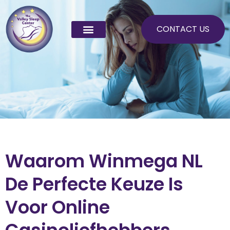
Skip
to
CONTACT US
content
Waarom Winmega NL
De Perfecte Keuze Is
Voor Online