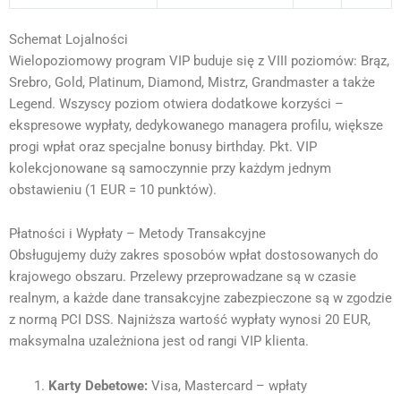
Schemat Lojalności
Wielopoziomowy program VIP buduje się z VIII poziomów: Brąz,
Srebro, Gold, Platinum, Diamond, Mistrz, Grandmaster a także
Legend. Wszyscy poziom otwiera dodatkowe korzyści –
ekspresowe wypłaty, dedykowanego managera profilu, większe
progi wpłat oraz specjalne bonusy birthday. Pkt. VIP
kolekcjonowane są samoczynnie przy każdym jednym
obstawieniu (1 EUR = 10 punktów).
Płatności i Wypłaty – Metody Transakcyjne
Obsługujemy duży zakres sposobów wpłat dostosowanych do
krajowego obszaru. Przelewy przeprowadzane są w czasie
realnym, a każde dane transakcyjne zabezpieczone są w zgodzie
z normą PCI DSS. Najniższa wartość wypłaty wynosi 20 EUR,
maksymalna uzależniona jest od rangi VIP klienta.
Karty Debetowe:
Visa, Mastercard – wpłaty