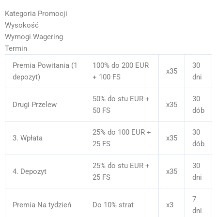
Kategoria Promocji
Wysokość
Wymogi Wagering
Termin
Premia Powitania (1
100% do 200 EUR
30
x35
depozyt)
+ 100 FS
dni
50% do stu EUR +
30
Drugi Przelew
x35
50 FS
dób
25% do 100 EUR +
30
3. Wpłata
x35
25 FS
dób
25% do stu EUR +
30
4. Depozyt
x35
25 FS
dni
7
Premia Na tydzień
Do 10% strat
x3
dni