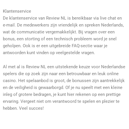
Klantenservice
De klantenservice van Review NL is bereikbaar via live chat en
e-mail. De medewerkers zijn vriendelijk en spreken Nederlands,
wat de communicatie vergemakkelijkt. Bij vragen over een
bonus, een storting of een technisch probleem word je snel
geholpen. Ook is er een uitgebreide FAQ-sectie waar je
antwoorden kunt vinden op veelgestelde vragen.
Al met al is Review NL een uitstekende keuze voor Nederlandse
spelers die op zoek zijn naar een betrouwbaar en leuk online
casino. Het spelaanbod is groot, de bonussen zijn aantrekkelijk
en de veiligheid is gewaarborgd. Of je nu speelt met een kleine
inleg of grotere bedragen, je kunt hier rekenen op een prettige
ervaring. Vergeet niet om verantwoord te spelen en plezier te
hebben. Veel succes!