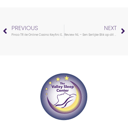
Prev
PREVIOUS
NEXT
Pinco TR ile Online Casino Keyfini En Üst Düzeye Çıkarın
Review NL – Een Eerlijke Blik op dit Online Casino