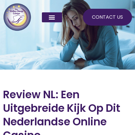
Skip
to
CONTACT US
content
Review NL: Een
Uitgebreide Kijk Op Dit
Nederlandse Online