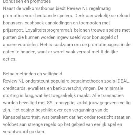
Bonussen en promoties
Naast de welkomstbonus biedt Review NL regelmatig
promoties voor bestaande spelers. Denk aan wekelijkse reload
bonussen, cashback aanbiedingen en toernooien met
prijzenpot. Loyaliteitsprogramma’s belonen trouwe spelers met
punten die kunnen worden ingewisseld voor bonusgeld of
andere voordelen. Het is raadzaam om de promotiepagina in de
gaten te houden, want er wordt vaak verrast met tijdelijke
acties.
Betaalmethoden en veiligheid
Review NL ondersteunt populaire betaalmethoden zoals iDEAL,
creditcards, e-wallets en bankoverschrijvingen. De minimale
storting is laag, wat het toegankelijk maakt. Alle transacties
worden beveiligd met SSL-encryptie, zodat jouw gegevens veilig
zijn. Het casino beschikt over een vergunning van de
Kansspelautoriteit, wat betekent dat het onder toezicht staat en
voldoet aan strenge regels op het gebied van eerlijk spel en
verantwoord gokken.