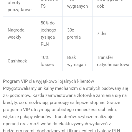
obroty
FS
wygranych
dób
początkowe
50% do
Nagroda
jednego
30x
7 dni
weekly
tysiąca
premia
PLN
10%
Brak
Transfer
Cashback
losses
wymagań
natychmiastowa
Program VIP dla wyjątkowo lojalnych klientów
Przygotowaliśmy unikalny mechanizm dla stałych budowany się
z 6 poziomów. Każda zainwestowana złotówka zamienia się na
kredyty, co umożliwiają promocję na lepsze stopnie. Gracze
programu VIP otrzymują osobistego menedżera rachunku,
większe pułapy wkładów i transferów, szybsze realizacje
operacji oraz możliwość do ekskluzywnych wydarzeń z
budżetem premii dochodzącymi kilkudziesięciu tysięcy PLN.