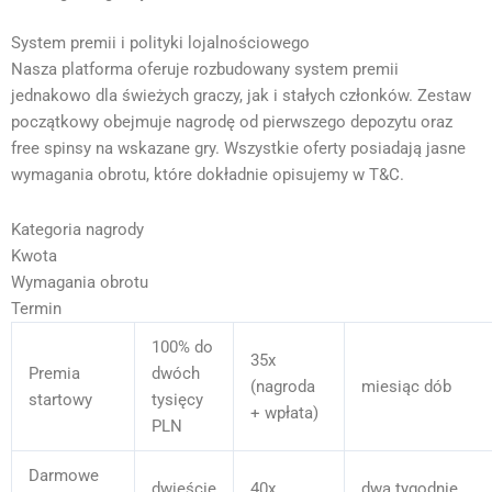
System premii i polityki lojalnościowego
Nasza platforma oferuje rozbudowany system premii
jednakowo dla świeżych graczy, jak i stałych członków. Zestaw
początkowy obejmuje nagrodę od pierwszego depozytu oraz
free spinsy na wskazane gry. Wszystkie oferty posiadają jasne
wymagania obrotu, które dokładnie opisujemy w T&C.
Kategoria nagrody
Kwota
Wymagania obrotu
Termin
100% do
35x
Premia
dwóch
(nagroda
miesiąc dób
startowy
tysięcy
+ wpłata)
PLN
Darmowe
dwieście
40x
dwa tygodnie