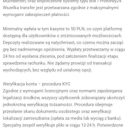
MuchBetter) oraz współczesne systemy typu Blik i Przelewy24.
Wszelka transfer jest przetwarzana zgodnie z maksymalnymi
wymogami zabezpieczeń płatności.
Minimalny wpłata w tym kasynie to 50 PLN, co czyni platformę
dostępną dla użytkowników o zróżnicowanych możliwościach.
Depozyty realizowane są natychmiast, co czemu można zacząć
grę bez nadmiernego opóźnienia. Wypłaty przetwarzamy w ciągu
24 hrs od wysłania zlecenia, pod założeniem finalizacji etapu
sprawdzenia rachunku. Nie żądamy prowizji od transakcji
wychodzących, bez względu od ustalonej opcji.
Weryfikacja konta – procedura KYC
Zgodnie z wymogami licencyjnymi oraz normami zapobiegania
legalizacji środków, wszyscy użytkownik zobowiązany ukończyć
jednokrotną weryfikację tożsamości. Procedura obejmuje
przesłanie skanu dokumentu osobistego oraz weryfikacji
lokalizacji zamieszkania (opłata za media lub wyciąg z banku).
Specjalny zespół weryfikuje pliki w ciągu 12-24 h. Potwierdzone