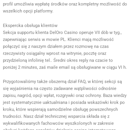
profil umożliwia wypłatę środków oraz kompletny możliwość do
wszelkich opcji platformy.
Ekspercka obsługa klientów
Sekcja supportu klienta DelOro Casino operuje VII dób w tyg.,
zapewniając serwis w mowie PL. Klienci mają możliwość
połączyć się z naszym działem przez rozmowę na czas
rzeczywisty osiągalny wprost na witrynie, pocztę oraz
przydzieloną infolinię tel.. Średni okres reply na czacie to
poniżej 2 minutes, zaś maile email są obsługiwane w ciągu VI h.
Przygotowaliśmy także obszerną dział FAQ, w której sekcji są
się wyjaśnienia na często zadawane wątpliwości odnośnie
zapisu, nagród, opcji wpłat, rozgrywki oraz ochrony. Baza wiedzy
jest systematycznie uaktualniana i posiada wskazówki krok po
kroku, które wspierają samodzielne obsługę powszechnych
trudności. Nasz dział technicznej wsparcia składa się z
wykwalifikowanych fachowców wyszkolonych w zakresie