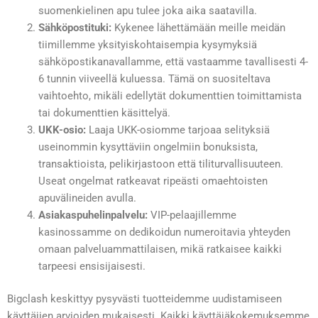
suomenkielinen apu tulee joka aika saatavilla.
Sähköpostituki:
Kykenee lähettämään meille meidän
tiimillemme yksityiskohtaisempia kysymyksiä
sähköpostikanavallamme, että vastaamme tavallisesti 4-
6 tunnin viiveellä kuluessa. Tämä on suositeltava
vaihtoehto, mikäli edellytät dokumenttien toimittamista
tai dokumenttien käsittelyä.
UKK-osio:
Laaja UKK-osiomme tarjoaa selityksiä
useinommin kysyttäviin ongelmiin bonuksista,
transaktioista, pelikirjastoon että tiliturvallisuuteen.
Useat ongelmat ratkeavat ripeästi omaehtoisten
apuvälineiden avulla.
Asiakaspuhelinpalvelu:
VIP-pelaajillemme
kasinossamme on dedikoidun numeroitavia yhteyden
omaan palveluammattilaisen, mikä ratkaisee kaikki
tarpeesi ensisijaisesti.
Bigclash keskittyy pysyvästi tuotteidemme uudistamiseen
käyttäjien arvioiden mukaisesti. Kaikki käyttäjäkokemuksemme