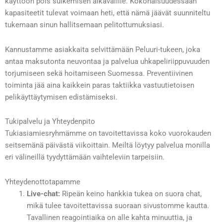
käyttöön pois sulkemisen aikavälille. Kokonaisuudessaan
kapasiteetit tulevat voimaan heti, että nämä jäävät suunniteltu
tukemaan sinun hallitsemaan pelitottumuksiasi.
Kannustamme asiakkaita selvittämään Peluuri-tukeen, joka
antaa maksutonta neuvontaa ja palvelua uhkapeliriippuvuuden
torjumiseen sekä hoitamiseen Suomessa. Preventiivinen
toiminta jää aina kaikkein paras taktiikka vastuutietoisen
pelikäyttäytymisen edistämiseksi.
Tukipalvelu ja Yhteydenpito
Tukiasiamiesryhmämme on tavoitettavissa koko vuorokauden
seitsemänä päivästä viikoittain. Meiltä löytyy palvelua monilla
eri välineillä tyydyttämään vaihteleviin tarpeisiin.
Yhteydenottotapamme
Live-chat:
Ripeän keino hankkia tukea on suora chat,
mikä tulee tavoitettavissa suoraan sivustomme kautta.
Tavallinen reagointiaika on alle kahta minuuttia, ja