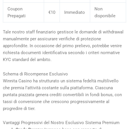
Coupon
Non
€10
Immediato
Prepagati
disponibile
Tale nostro staff finanziario gestisce le domande di withdrawal
manualmente per assicurare verifiche di protezione
approfondite. In occasione del primo prelievo, potrebbe venire
richiesta documenti identificativa secondo i criteri normative
KYC standard del ambito.
Schema di Ricompense Esclusivo
Winnita Casino ha strutturato un sistema fedeltà multilivello
che premia l’attività costante sulla piattaforma. Ciascuna
puntata piazzata genera crediti convertibili in fondi bonus, con
tassi di conversione che crescono progressivamente al
progredire di tier.
Vantaggi Progressivi del Nostro Esclusivo Sistema Premium