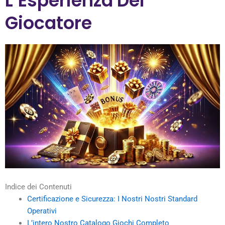
L’Esperienza Del
Giocatore
Indice dei Contenuti
Certificazione e Sicurezza: I Nostri Nostri Standard
Operativi
L’intero Nostro Catalogo Giochi Completo