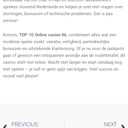
bereikbaar via live chat, e-mail en telefoon. Medewerkers
spreken vloeiend Nederlands en helpen je snel met vragen over
stortingen, bonussen of technische problemen. Dat is pas
service!
Kortom,
TOP 10 Online casino NL
combineert alles wat een
moderne speler zoekt: variatie, veiligheid, aantrekkelijke
bonussen en uitstekende klantenzorg. Of je nu voor de jackpots
gaat of gewoon een ontspannen avondje aan de roulettetafel, dit
casino stelt niet teleur. Wacht niet langer en start vandaag nog
met spelen – je zult er geen spijt van krijgen. Veel succes en
vooral veel plezier!
Prev
PREVIOUS
NEXT