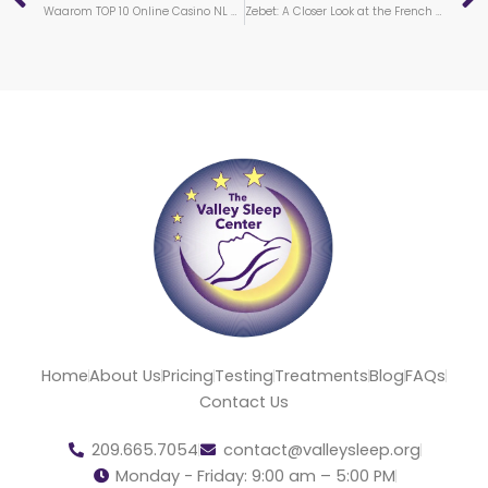
Waarom TOP 10 Online Casino NL de Beste Keuze Is
Zebet: A Closer Look at the French Betting Platform
Home
About Us
Pricing
Testing
Treatments
Blog
FAQs
Contact Us
209.665.7054
contact@valleysleep.org
Monday - Friday: 9:00 am – 5:00 PM