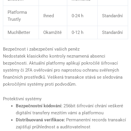
Platforma
Ihned
0-24 h
Standardní
Trustly
MuchBetter
Okamžitě
0-12 h
Standardní
Bezpečnost i zabezpečení vašich peněz
Nedostatek klasického kontroly neznamená absenci
bezpečnosti. Aktuální platformy aplikují pokročilé šifrovací
systémy či 2FA ověřování pro naprostou ochranu svěřených
finančních prostředků. Veškerá transakce stává se sledována
pokročilými systémy proti podvodům.
Protektivní systémy
Bezpečnostní kódování:
256bit šifrování chrání veškeré
digitální transfery mezitím vámi a platformou
Distribuovaná verifikace:
Permanentní records transakcí
zajišťují průhlednost a auditovatelnost