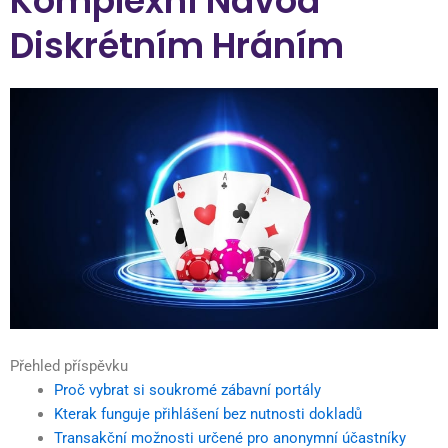
Komplexní Návod
Diskrétním Hráním
Přehled příspěvku
Proč vybrat si soukromé zábavní portály
Kterak funguje přihlášení bez nutnosti dokladů
Transakční možnosti určené pro anonymní účastníky