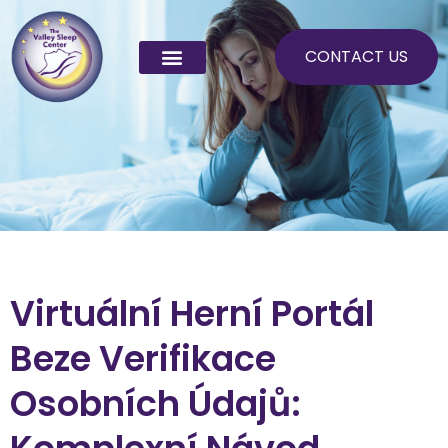
Skip
to
CONTACT US
content
Virtuální Herní Portál
Beze Verifikace
Osobních Údajů: