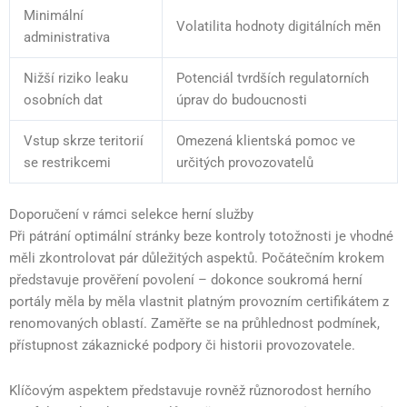
Minimální
Volatilita hodnoty digitálních měn
administrativa
Nižší riziko leaku
Potenciál tvrdších regulatorních
osobních dat
úprav do budoucnosti
Vstup skrze teritorií
Omezená klientská pomoc ve
se restrikcemi
určitých provozovatelů
Doporučení v rámci selekce herní služby
Při pátrání optimální stránky beze kontroly totožnosti je vhodné
měli zkontrolovat pár důležitých aspektů. Počátečním krokem
představuje prověření povolení – dokonce soukromá herní
portály měla by měla vlastnit platným provozním certifikátem z
renomovaných oblastí. Zaměřte se na průhlednost podmínek,
přístupnost zákaznické podpory či historii provozovatele.
Klíčovým aspektem představuje rovněž různorodost herního