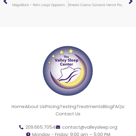
MegaBlock – Pelin Laaja Oppaamme ja Menetelmät
Streakz Casino: Súčasná Herná Platforma Pre Náročných Hráčov
Home
About Us
Pricing
Testing
Treatments
Blog
FAQs
Contact Us
209.665.7054
contact@valleysleep.org
Monday - Friday: 9:00 am – 5:00 PM