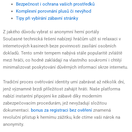
Bezpečnost i ochrana vašich prostředků
Komplexní porovnání plusů či nevýhod
Tipy při vybírání zábavní stránky
Z jakého důvodu vybrat si anonymní herní portály
Současné technická řešení nabízejí hráčům užít si relaxaci v
internetových kasinech beze povinnosti zasílání osobních
dokladů. Tento směr tempem nabývá stále popularitě zvláště
mezi hráči, co hodně zakládají na vlastního soukromí i chtějí
minimalizovat poskytování důvěrných informací skrze internetu.
Tradiční proces ověřování identity umí zabrávat až několik dní,
jenž významně brzdí příležitost zahájit hráti. Naše platforma
nabízí instantní připojení ke zábavě díky moderním
zabezpečovacím procedurám, jež nevyžadují složitou
dokumentaci.
bonus za registraci bez ověření
znamená
revoluční přístup k hernímu zážitku, kde ctíme vaši nárok na
anonymity.