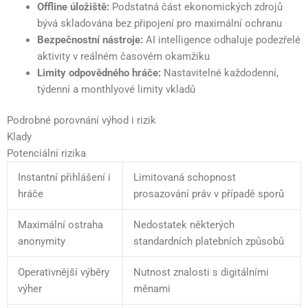
Offline úložiště:
Podstatná část ekonomických zdrojů
bývá skladována bez připojení pro maximální ochranu
Bezpečnostní nástroje:
AI intelligence odhaluje podezřelé
aktivity v reálném časovém okamžiku
Limity odpovědného hráče:
Nastavitelné každodenní,
týdenní a monthlyové limity vkladů
Podrobné porovnání výhod i rizik
Klady
Potenciální rizika
Instantní přihlášení i
Limitovaná schopnost
hráče
prosazování práv v případě sporů
Maximální ostraha
Nedostatek některých
anonymity
standardních platebních způsobů
Operativnější výběry
Nutnost znalosti s digitálními
výher
měnami