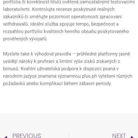
portfolia či korektnost titulů ověřená samostatnými testovacími
laboratořemi. Kontrolujte recenze poskytnuté reálných
zákazníků či směřujte pozornost operativnosti zpracování
withdrawalů. Ideální služba spojuje tempo, bezpečnost a
rozsáhlou portfolio kvalitních herního obsahu poskytovaného
prověřených vývojářů.
Myslete také k výhodové pravidla – průhledné platformy jasně
uvádějí nároky k prohraní a limitní výše zisků získaných z
bonusů. Kvalitní uživatelská podpora k dispozici psaná v
národním jazyce znamená významnou plus při vyřešení různých
požadavků anebo komplikací během zábavní periody.
Prev
PREVIOUS
NEXT