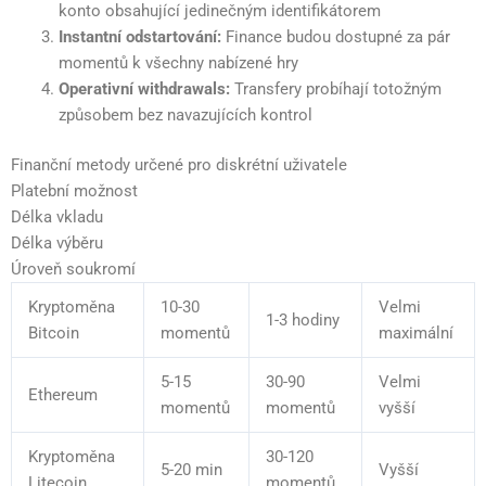
konto obsahující jedinečným identifikátorem
Instantní odstartování:
Finance budou dostupné za pár
momentů k všechny nabízené hry
Operativní withdrawals:
Transfery probíhají totožným
způsobem bez navazujících kontrol
Finanční metody určené pro diskrétní uživatele
Platební možnost
Délka vkladu
Délka výběru
Úroveň soukromí
Kryptoměna
10-30
Velmi
1-3 hodiny
Bitcoin
momentů
maximální
5-15
30-90
Velmi
Ethereum
momentů
momentů
vyšší
Kryptoměna
30-120
5-20 min
Vyšší
Litecoin
momentů