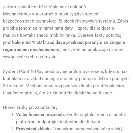
Jakým způsobem běží zápis beze dokladů
Mechanismus soukromého hraní využívá spojení
bezpečnostních technologií či blockchainových systémů. Zápis
probíhá jenom se minimálními daty – zpravidla je dost e-
mailová kontakt anebo mobilní linka. Ověřené fakty potvrzují,
jenž
kolem 68 % EU hráčů dává přednost portály s svižnějším
registračním mechanismem
, jenž zřetelně poukazuje na směr
vývoje veškerého průmyslu.
Systém Platit N Play představuje průlomové řešení, kdy dochází
k přihlášení a vklad spojují v společný postup s délkou pouhých
30 sekund. Mechanismus rozpoznává klienta prostřednictvím
finančního profilu, čímž ruší potřebu lidského verifikace.
Hlavní kroky při začátku hry
Volba finanční možnosti:
Zvolte digitální měnu či účetní
platformu podporující instantní identifikaci
Provedení vkladu:
Transakce samo vytváří zákaznický