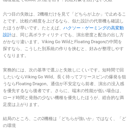
六つ目の失敗は、2機種だけを見て「どちらが上か」で止めるこ
とです。比較の精度を上げるなら、似た設計の代替機も確認し
たほうが早いです。たとえば、
ハクソー・ゲーミングの高変動
設計
は、同じ高ボラティリティでも、演出密度と配当の出し方
がかなり違います。Viking Go WildとFloating Dragonの中間を
探すなら、こうした別系統の作りを挟むと、好みが整理しやす
くなります。
実務的には、次の基準で選ぶと失敗しにくいです。短時間で回
したいならViking Go Wild。長く待ってフリースピンの爆発を狙
うならFloating Dragon。通信が不安定なら前者、演出の没入感
を優先するなら後者です。さらに、端末の性能が低い場合は、
ロード時間と発熱の少ない機種を優先したほうが、総合的な満
足度は上がります。
結局のところ、この2機種は「どちらが強いか」ではなく、「ど
の環境