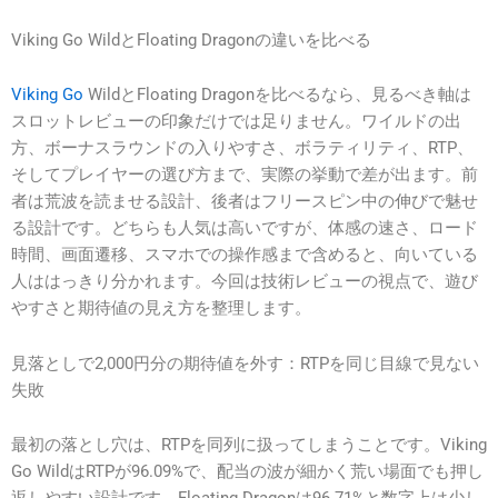
Viking Go WildとFloating Dragonの違いを比べる
Viking Go
WildとFloating Dragonを比べるなら、見るべき軸は
スロットレビューの印象だけでは足りません。ワイルドの出
方、ボーナスラウンドの入りやすさ、ボラティリティ、RTP、
そしてプレイヤーの選び方まで、実際の挙動で差が出ます。前
者は荒波を読ませる設計、後者はフリースピン中の伸びで魅せ
る設計です。どちらも人気は高いですが、体感の速さ、ロード
時間、画面遷移、スマホでの操作感まで含めると、向いている
人ははっきり分かれます。今回は技術レビューの視点で、遊び
やすさと期待値の見え方を整理します。
見落としで2,000円分の期待値を外す：RTPを同じ目線で見ない
失敗
最初の落とし穴は、RTPを同列に扱ってしまうことです。Viking
Go WildはRTPが96.09%で、配当の波が細かく荒い場面でも押し