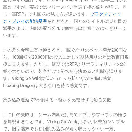
返しやすい設計です。Floating Dragonは96.71%と数字上は少し
高めですが、実戦ではフリースピン当選前後の偏りが強く、同
じ「高RTP」でも回収の見え方が違います。
プラグマティッ
ク・プレイの配信基準
をたどると、同社のタイトルは見た目の
派手さより、内部の配当分布で個性を出す傾向がはっきりして
います。
この差を金額に置き換えると、1回あたりのベット額が200円な
ら、100回転で20,000円の投入に対して期待戻りの差は数百円規
模に見えます。ただし、短期ではRTPよりボラティリティの影
響が大きいので、数字だけで勝ち筋を決めると判断を誤りま
す。Viking Go Wildは低い当たりを拾いながら進む感覚、
Floating Dragonは大きな山を待つ感覚です。
読み込み遅延で3秒損する：軽さを比較せずに触る失敗
二つ目の失敗は、ゲーム内容だけ見てアプリやブラウザの軽さ
を無視することです。Viking Go Wildは演出が比較的シンプル
で、旧型端末でも初回読み込みが短く収まりやすい一方、