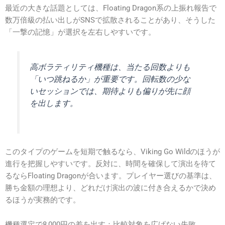
最近の大きな話題としては、Floating Dragon系の上振れ報告で
数万倍級の払い出しがSNSで拡散されることがあり、そうした
「一撃の記憶」が選択を左右しやすいです。
高ボラティリティ機種は、当たる回数よりも
「いつ跳ねるか」が重要です。回転数の少な
いセッションでは、期待よりも偏りが先に顔
を出します。
このタイプのゲームを短期で触るなら、Viking Go Wildのほうが
進行を把握しやすいです。反対に、時間を確保して演出を待て
るならFloating Dragonが合います。プレイヤー選びの基準は、
勝ち金額の理想より、どれだけ演出の波に付き合えるかで決め
るほうが実務的です。
機種選定で8,000円の差を出す：比較対象を広げない失敗