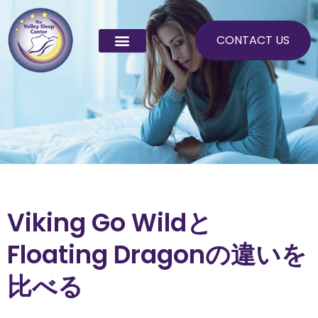
Skip
to
CONTACT US
content
Viking Go Wildと
Floating Dragonの違いを
比べる