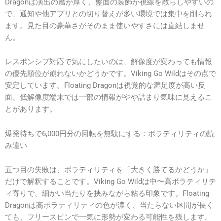
Dragonは演出の層が厚く、盤面の装飾が視線を散らしやすいの
で、通知や他アプリとの切り替えが多い環境では集中を削られ
ます。見た目の豪華さがそのまま使いやすさには直結しませ
ん。
レスポンシブ対応で気にしたいのは、解像度が変わっても情報
の優先順位が崩れないかどうかです。Viking Go Wildはその点で
安定しています。Floating Dragonは視覚的な満足度が高い反
面、低解像度端末では一部の情報がやや詰まり気味に見えるこ
とがあります。
爆発待ちで6,000円分の回転を無駄にする：ボラティリティの読
み違い
五つ目の失敗は、ボラティリティを「大きく勝てるかどうか」
だけで解釈することです。Viking Go Wildは中〜高ボラティリテ
ィ寄りで、細かい当たりを挟みながら粘る印象です。Floating
Dragonは高ボラティリティの色が濃く、当たらない区間が長く
ても、フリースピンで一気に形勢が変わる可能性を残します。