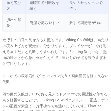
向く遊び
短時間で回転数を
長めのセッションで
方
稼ぐ
待つ
演出の印
簡潔で読みやすい
派手で期待感が強い
象
進行中の抽選の見せ方も対照的です。Viking Go Wildは、当たり
の積み上げ方が視覚的に分かりやすく、プレイヤーが「今は耐
える局面だ」と判断しやすい作りです。Floating Dragonは、盤
面の静けさから急に火が付くので、当たりの予兆を読みすぎる
と空回りします。
スマホでの表示崩れで1セッション失う：画面密度を軽く見ない
失敗
四つ目の失敗は、PCで良く見えてもスマホでの視認性が落ちる
点を軽視することです。Viking Go Wildはフォント、配当、ボタ
ンの配置が素直で、片手操作でも迷いにくいです。Floating