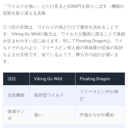
「ワイルドが強い」とだけ見ると4,000円を取りこぼす：機能の
役割を取り違える失敗
三つ目の失敗は、ワイルドの強さだけで優劣を決めることで
す。Viking Go Wildの魅力は、ワイルドが盤面に残ることで連鎖
が生まれやすい点にあります。対してFloating Dragonは、ワイ
ルドそのものより、フリースピン突入後の再抽選や拡張の気持
ちよさが主役です。似ているようで、勝ち方の設計が違いま
す。
項目
Viking Go Wild
Floating Dragon
フリースピン中の伸
主役機能
残存型ワイルド
び
体感テン
速い
中速からやや重め
ポ