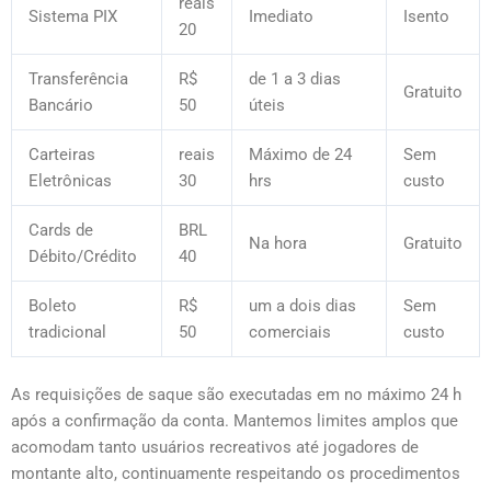
reais
Sistema PIX
Imediato
Isento
20
Transferência
R$
de 1 a 3 dias
Gratuito
Bancário
50
úteis
Carteiras
reais
Máximo de 24
Sem
Eletrônicas
30
hrs
custo
Cards de
BRL
Na hora
Gratuito
Débito/Crédito
40
Boleto
R$
um a dois dias
Sem
tradicional
50
comerciais
custo
As requisições de saque são executadas em no máximo 24 h
após a confirmação da conta. Mantemos limites amplos que
acomodam tanto usuários recreativos até jogadores de
montante alto, continuamente respeitando os procedimentos