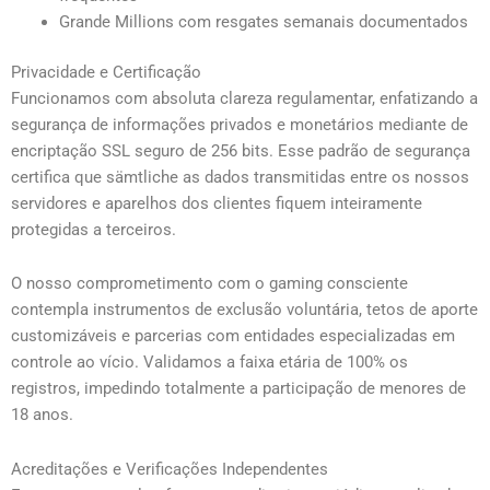
Grande Millions com resgates semanais documentados
Privacidade e Certificação
Funcionamos com absoluta clareza regulamentar, enfatizando a
segurança de informações privados e monetários mediante de
encriptação SSL seguro de 256 bits. Esse padrão de segurança
certifica que sämtliche as dados transmitidas entre os nossos
servidores e aparelhos dos clientes fiquem inteiramente
protegidas a terceiros.
O nosso comprometimento com o gaming consciente
contempla instrumentos de exclusão voluntária, tetos de aporte
customizáveis e parcerias com entidades especializadas em
controle ao vício. Validamos a faixa etária de 100% os
registros, impedindo totalmente a participação de menores de
18 anos.
Acreditações e Verificações Independentes