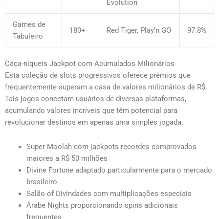
Evolution
Games de
180+
Red Tiger, Play’n GO
97.8%
Tabuleiro
Caça-níqueis Jackpot com Acumulados Milionários
Esta coleção de slots progressivos oferece prêmios que
frequentemente superam a casa de valores milionários de R$.
Tais jogos conectam usuários de diversas plataformas,
acumulando valores incríveis que têm potencial para
revolucionar destinos em apenas uma simples jogada.
Super Moolah com jackpots recordes comprovados
maiores a R$ 50 milhões
Divine Fortune adaptado particularmente para o mercado
brasileiro
Salão of Divindades com multiplicações especiais
Árabe Nights proporcionando spins adicionais
frequentes