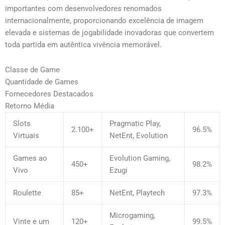
importantes com desenvolvedores renomados
internacionalmente, proporcionando excelência de imagem
elevada e sistemas de jogabilidade inovadoras que convertem
toda partida em autêntica vivência memorável.
Classe de Game
Quantidade de Games
Fornecedores Destacados
Retorno Média
Slots
Pragmatic Play,
2.100+
96.5%
Virtuais
NetEnt, Evolution
Games ao
Evolution Gaming,
450+
98.2%
Vivo
Ezugi
Roulette
85+
NetEnt, Playtech
97.3%
Microgaming,
Vinte e um
120+
99.5%