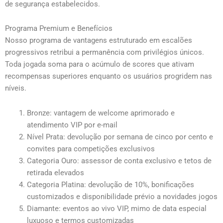
de segurança estabelecidos.
Programa Premium e Benefícios
Nosso programa de vantagens estruturado em escalões
progressivos retribui a permanência com privilégios únicos.
Toda jogada soma para o acúmulo de scores que ativam
recompensas superiores enquanto os usuários progridem nas
níveis.
Bronze: vantagem de welcome aprimorado e
atendimento VIP por e-mail
Nível Prata: devolução por semana de cinco por cento e
convites para competições exclusivos
Categoria Ouro: assessor de conta exclusivo e tetos de
retirada elevados
Categoria Platina: devolução de 10%, bonificações
customizados e disponibilidade prévio a novidades jogos
Diamante: eventos ao vivo VIP, mimo de data especial
luxuoso e termos customizadas