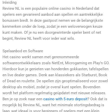
Inleiding
Review NL is een populaire online casino in Nederland dat
spelers een gevarieerd aanbod aan spellen en aantrekkelijke
bonussen biedt. In deze gastpost nemen we de belangrijkste
kenmerken onder de loep, zodat je een weloverwogen keuze
kunt maken. Of je nu een doorgewinterde speler bent of net
begint, Review NL heeft voor ieder wat wils.
Spelaanbod en Software
Het casino werkt samen met gerenommeerde
softwareontwikkelaars zoals NetEnt, Microgaming en Play’n GO.
Hierdoor kun je genieten van honderden gokkasten, tafelspellen
en live dealer games. Denk aan klassiekers als Starburst, Book
of Dead en roulette. De spellen zijn geoptimaliseerd voor zowel
desktop als mobiel, zodat je overal kunt spelen. Bovendien
wordt het platform regelmatig geüpdatet met nieuwe releases.
Ben je op zoek naar een
casino with 5 euro deposit
? Ook dat is
mogelijk bij Review NL, want het minimale stortingsbedrag is
laag, wat ideaal is voor beginners of spelers met een klein