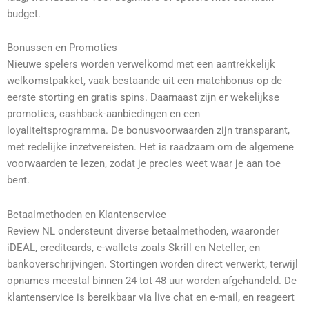
budget.
Bonussen en Promoties
Nieuwe spelers worden verwelkomd met een aantrekkelijk
welkomstpakket, vaak bestaande uit een matchbonus op de
eerste storting en gratis spins. Daarnaast zijn er wekelijkse
promoties, cashback-aanbiedingen en een
loyaliteitsprogramma. De bonusvoorwaarden zijn transparant,
met redelijke inzetvereisten. Het is raadzaam om de algemene
voorwaarden te lezen, zodat je precies weet waar je aan toe
bent.
Betaalmethoden en Klantenservice
Review NL ondersteunt diverse betaalmethoden, waaronder
iDEAL, creditcards, e-wallets zoals Skrill en Neteller, en
bankoverschrijvingen. Stortingen worden direct verwerkt, terwijl
opnames meestal binnen 24 tot 48 uur worden afgehandeld. De
klantenservice is bereikbaar via live chat en e-mail, en reageert