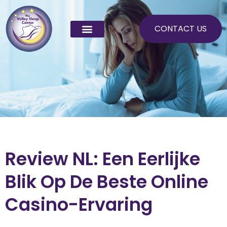
Skip
to
CONTACT US
content
Review NL: Een Eerlijke
Blik Op De Beste Online
Casino-Ervaring