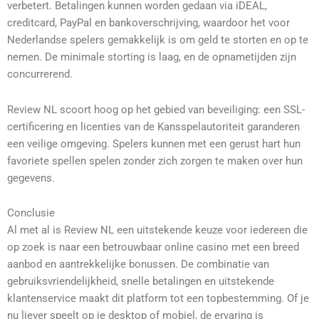
verbetert. Betalingen kunnen worden gedaan via iDEAL,
creditcard, PayPal en bankoverschrijving, waardoor het voor
Nederlandse spelers gemakkelijk is om geld te storten en op te
nemen. De minimale storting is laag, en de opnametijden zijn
concurrerend.
Review NL scoort hoog op het gebied van beveiliging: een SSL-
certificering en licenties van de Kansspelautoriteit garanderen
een veilige omgeving. Spelers kunnen met een gerust hart hun
favoriete spellen spelen zonder zich zorgen te maken over hun
gegevens.
Conclusie
Al met al is Review NL een uitstekende keuze voor iedereen die
op zoek is naar een betrouwbaar online casino met een breed
aanbod en aantrekkelijke bonussen. De combinatie van
gebruiksvriendelijkheid, snelle betalingen en uitstekende
klantenservice maakt dit platform tot een topbestemming. Of je
nu liever speelt op je desktop of mobiel, de ervaring is