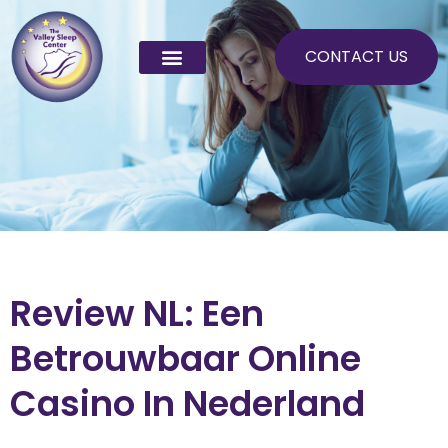
Skip
to
CONTACT US
content
Review NL: Een
Betrouwbaar Online
Casino In Nederland