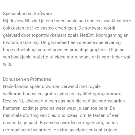
Spelaanbod en Software
Bij Review NL vind je een breed scala aan spellen, van klassieke
gokkasten tot live casino ervaringen. De software wordt
geleverd door topontwikkelaars zoals NetEnt, Microgaming en
Evolution Gaming. Dit garandeert een soepele spelervaring,
hoge uitbetalingspercentages en prachtige graphics. Of je nu
van blackjack, roulette of video slots houdt, er is voor ieder wat
wils.
Bonussen en Promoties
Nederlandse spelers worden verwend met royale
welkomstbonussen, gratis spins en loyaliteitsprogramma’s.
Review NL adviseert alleen casino’s die eerlijke voorwaarden
hanteren, zodat je precies weet waar je aan toe bent. De
minimale storting van 5 euro is ideaal om te testen of een
casino bij je past. Bovendien worden er regelmatig acties
georganiseerd waarmee je extra speelplezier kunt krijgen.