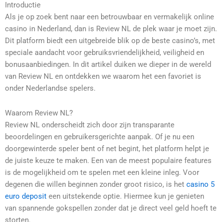
Introductie
Als je op zoek bent naar een betrouwbaar en vermakelijk online
casino in Nederland, dan is Review NL de plek waar je moet zijn.
Dit platform biedt een uitgebreide blik op de beste casino’s, met
speciale aandacht voor gebruiksvriendelijkheid, veiligheid en
bonusaanbiedingen. In dit artikel duiken we dieper in de wereld
van Review NL en ontdekken we waarom het een favoriet is
onder Nederlandse spelers.
Waarom Review NL?
Review NL onderscheidt zich door zijn transparante
beoordelingen en gebruikersgerichte aanpak. Of je nu een
doorgewinterde speler bent of net begint, het platform helpt je
de juiste keuze te maken. Een van de meest populaire features
is de mogelijkheid om te spelen met een kleine inleg. Voor
degenen die willen beginnen zonder groot risico, is het
casino 5
euro deposit
een uitstekende optie. Hiermee kun je genieten
van spannende gokspellen zonder dat je direct veel geld hoeft te
storten.