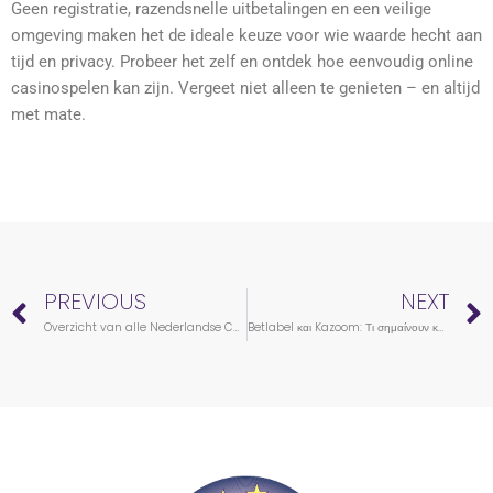
Geen registratie, razendsnelle uitbetalingen en een veilige
omgeving maken het de ideale keuze voor wie waarde hecht aan
tijd en privacy. Probeer het zelf en ontdek hoe eenvoudig online
casinospelen kan zijn. Vergeet niet alleen te genieten – en altijd
met mate.
Prev
PREVIOUS
NEXT
Overzicht van alle Nederlandse Casinos: Uw Ultieme Gids voor Toegestaan Online Gokken
Betlabel και Kazoom: Τι σημαίνουν και πώς διαφέρουν το 2025