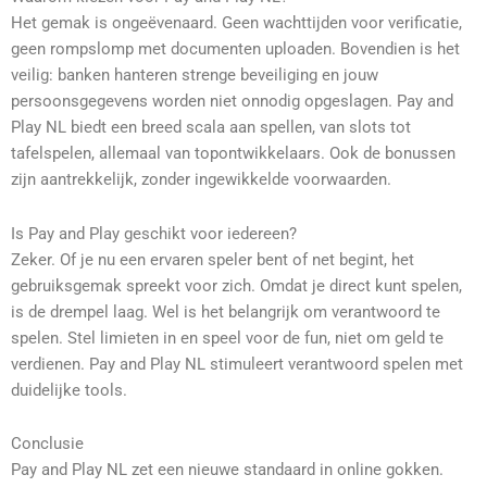
Het gemak is ongeëvenaard. Geen wachttijden voor verificatie,
geen rompslomp met documenten uploaden. Bovendien is het
veilig: banken hanteren strenge beveiliging en jouw
persoonsgegevens worden niet onnodig opgeslagen. Pay and
Play NL biedt een breed scala aan spellen, van slots tot
tafelspelen, allemaal van topontwikkelaars. Ook de bonussen
zijn aantrekkelijk, zonder ingewikkelde voorwaarden.
Is Pay and Play geschikt voor iedereen?
Zeker. Of je nu een ervaren speler bent of net begint, het
gebruiksgemak spreekt voor zich. Omdat je direct kunt spelen,
is de drempel laag. Wel is het belangrijk om verantwoord te
spelen. Stel limieten in en speel voor de fun, niet om geld te
verdienen. Pay and Play NL stimuleert verantwoord spelen met
duidelijke tools.
Conclusie
Pay and Play NL zet een nieuwe standaard in online gokken.