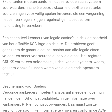
Exploitanten moeten aantonen dat ze voldoen aan systeem
voorwaarden, financiële betrouwbaarheid bezitten en sterke
voorzieningen voor veilig spelen invoeren. die een vergunning
hebben verkregen, krijgen regelmatige inspecties om
handhaving te verzekeren.
Een essentieel kenmerk van legale casino’s is de zichtbaarheid
van het officiële KSA-logo op de site. Dit embleem geeft
gebruikers de garantie dat het casino aan alle legale eisen
voldoet en onder voortdurend supervisie staat. Het register
CRUKS vormt een onlosmakelijk deel van dit systeem, waarbij
gokkers zichzelf kunnen weren van alle erkende operators
tegelijk.
Bescherming voor Spelers
Vergunde aanbieders moeten transparant meedelen over hun
handelingen. Dit omvat ondubbelzinnige informatie over
winkansen, RTP en bonusvoorwaarden. Daarnaast zijn ze
verplicht persoonlijke informatie te vrijwaren conform de AVG-