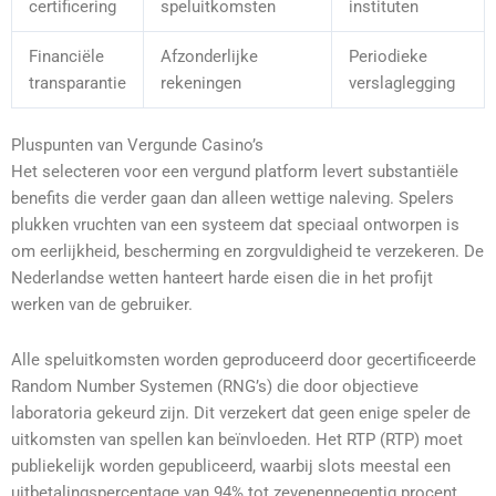
certificering
speluitkomsten
instituten
Financiële
Afzonderlijke
Periodieke
transparantie
rekeningen
verslaglegging
Pluspunten van Vergunde Casino’s
Het selecteren voor een vergund platform levert substantiële
benefits die verder gaan dan alleen wettige naleving. Spelers
plukken vruchten van een systeem dat speciaal ontworpen is
om eerlijkheid, bescherming en zorgvuldigheid te verzekeren. De
Nederlandse wetten hanteert harde eisen die in het profijt
werken van de gebruiker.
Alle speluitkomsten worden geproduceerd door gecertificeerde
Random Number Systemen (RNG’s) die door objectieve
laboratoria gekeurd zijn. Dit verzekert dat geen enige speler de
uitkomsten van spellen kan beïnvloeden. Het RTP (RTP) moet
publiekelijk worden gepubliceerd, waarbij slots meestal een
uitbetalingspercentage van 94% tot zevenennegentig procent