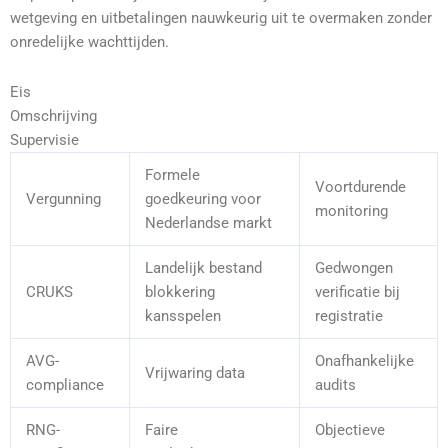
wetgeving en uitbetalingen nauwkeurig uit te overmaken zonder
onredelijke wachttijden.
Eis
Omschrijving
Supervisie
Formele
Voortdurende
Vergunning
goedkeuring voor
monitoring
Nederlandse markt
Landelijk bestand
Gedwongen
CRUKS
blokkering
verificatie bij
kansspelen
registratie
AVG-
Onafhankelijke
Vrijwaring data
compliance
audits
RNG-
Faire
Objectieve