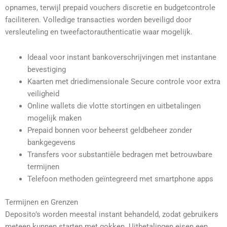
opnames, terwijl prepaid vouchers discretie en budgetcontrole
faciliteren. Volledige transacties worden beveiligd door
versleuteling en tweefactorauthenticatie waar mogelijk.
Ideaal voor instant bankoverschrijvingen met instantane
bevestiging
Kaarten met driedimensionale Secure controle voor extra
veiligheid
Online wallets die vlotte stortingen en uitbetalingen
mogelijk maken
Prepaid bonnen voor beheerst geldbeheer zonder
bankgegevens
Transfers voor substantiële bedragen met betrouwbare
termijnen
Telefoon methoden geïntegreerd met smartphone apps
Termijnen en Grenzen
Deposito’s worden meestal instant behandeld, zodat gebruikers
meteen kunnen starten met gokken. Uitbetalingen eisen een