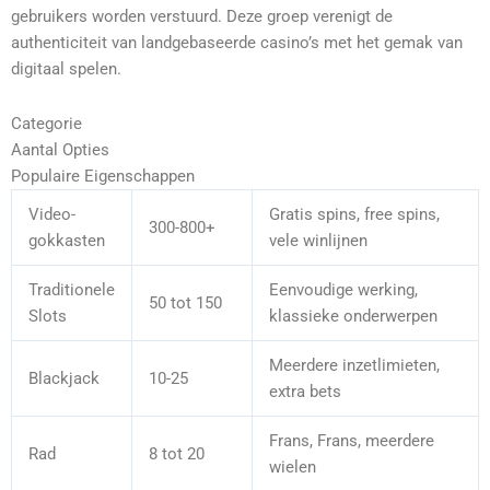
gebruikers worden verstuurd. Deze groep verenigt de
authenticiteit van landgebaseerde casino’s met het gemak van
digitaal spelen.
Categorie
Aantal Opties
Populaire Eigenschappen
Video-
Gratis spins, free spins,
300-800+
gokkasten
vele winlijnen
Traditionele
Eenvoudige werking,
50 tot 150
Slots
klassieke onderwerpen
Meerdere inzetlimieten,
Blackjack
10-25
extra bets
Frans, Frans, meerdere
Rad
8 tot 20
wielen