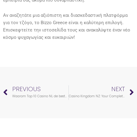
εμπειρία σας ακόμα πιο συναρπαστική.
Αν αναζητάτε μια αξιόπιστη και διασκεδαστική πλατφόρμα
για τον τζόγο, το Bizzo Greece είναι η καλύτερη επιλογή.
Επισκεφτείτε την ιστοσελίδα τους και ανακαλύψτε έναν νέο
κόσμο ψυχαγωγίας και ευκαιριών!
Prev
PREVIOUS
NEXT
Waarom Top 10 Casino NL de beste keuze is voor Nederlandse spelers
Casino Kingdom NZ: Your Complete Guide to Downloading and Playing