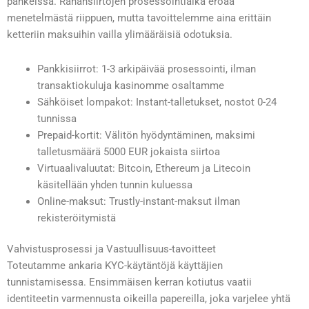
pankeissa. Rahansiirtojen prosessointiaika eroaa
menetelmästä riippuen, mutta tavoittelemme aina erittäin
ketteriin maksuihin vailla ylimääräisiä odotuksia.
Pankkisiirrot: 1-3 arkipäivää prosessointi, ilman
transaktiokuluja kasinomme osaltamme
Sähköiset lompakot: Instant-talletukset, nostot 0-24
tunnissa
Prepaid-kortit: Välitön hyödyntäminen, maksimi
talletusmäärä 5000 EUR jokaista siirtoa
Virtuaalivaluutat: Bitcoin, Ethereum ja Litecoin
käsitellään yhden tunnin kuluessa
Online-maksut: Trustly-instant-maksut ilman
rekisteröitymistä
Vahvistusprosessi ja Vastuullisuus-tavoitteet
Toteutamme ankaria KYC-käytäntöjä käyttäjien
tunnistamisessa. Ensimmäisen kerran kotiutus vaatii
identiteetin varmennusta oikeilla papereilla, joka varjelee yhtä