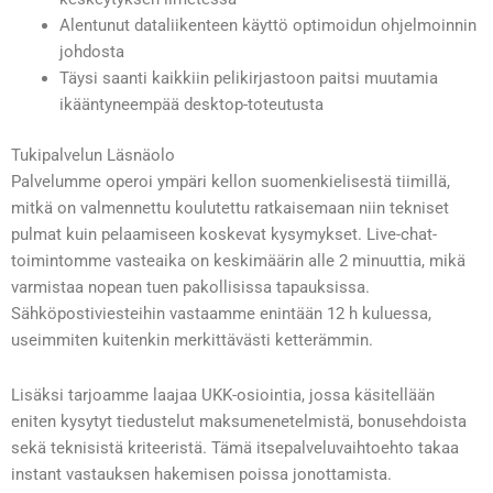
Alentunut dataliikenteen käyttö optimoidun ohjelmoinnin
johdosta
Täysi saanti kaikkiin pelikirjastoon paitsi muutamia
ikääntyneempää desktop-toteutusta
Tukipalvelun Läsnäolo
Palvelumme operoi ympäri kellon suomenkielisestä tiimillä,
mitkä on valmennettu koulutettu ratkaisemaan niin tekniset
pulmat kuin pelaamiseen koskevat kysymykset. Live-chat-
toimintomme vasteaika on keskimäärin alle 2 minuuttia, mikä
varmistaa nopean tuen pakollisissa tapauksissa.
Sähköpostiviesteihin vastaamme enintään 12 h kuluessa,
useimmiten kuitenkin merkittävästi ketterämmin.
Lisäksi tarjoamme laajaa UKK-osiointia, jossa käsitellään
eniten kysytyt tiedustelut maksumenetelmistä, bonusehdoista
sekä teknisistä kriteeristä. Tämä itsepalveluvaihtoehto takaa
instant vastauksen hakemisen poissa jonottamista.