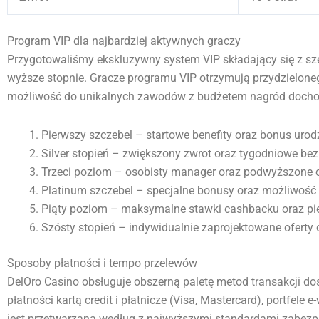
Program VIP dla najbardziej aktywnych graczy
Przygotowaliśmy ekskluzywny system VIP składający się z sz
wyższe stopnie. Gracze programu VIP otrzymują przydzieloneg
możliwość do unikalnych zawodów z budżetem nagród dochod
Pierwszy szczebel – startowe benefity oraz bonus uro
Silver stopień – zwiększony zwrot oraz tygodniowe bez
Trzeci poziom – osobisty manager oraz podwyższone o
Platinum szczebel – specjalne bonusy oraz możliwość
Piąty poziom – maksymalne stawki cashbacku oraz pi
Szósty stopień – indywidualnie zaprojektowane oferty
Sposoby płatności i tempo przelewów
DelOro Casino obsługuje obszerną paletę metod transakcji do
płatności kartą credit i płatnicze (Visa, Mastercard), portfele 
jest przetwarzana według z najwyższymi standardami zabezpi