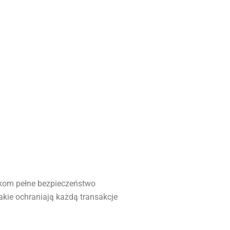
ikom pełne bezpieczeństwo
ie ochraniają każdą transakcje