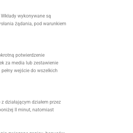
h. Wkłady wykonywane są
ysłania żądania, pod warunkiem
okrotną potwierdzenie
ek za media lub zestawienie
 pełny wejście do wszelkich
 z działającym działem przez
oniżej II minut, natomiast