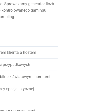
ce. Sprawdzamy generator liczb
o kontrolowanego gamingu
gambling.
em klienta a hostem
ci przypadkowych
ybilne z światowymi normami
y specjalistycznej
jemy z renomowanymi