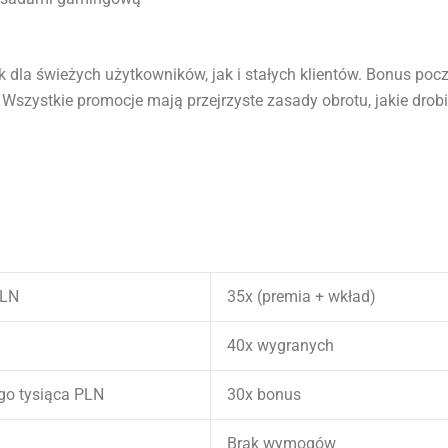
la świeżych użytkowników, jak i stałych klientów. Bonus poc
Wszystkie promocje mają przejrzyste zasady obrotu, jakie dr
PLN
35x (premia + wkład)
40x wygranych
go tysiąca PLN
30x bonus
Brak wymogów