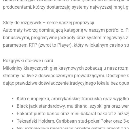
producentami, którzy dostarczają systemy najwyższej rangi, 
Sloty do rozgrywek – serce naszej propozycji
Automaty tworzą dominującą kategorię w naszym portfolio. P
bonusowymi, progresywne jackpoty oraz system megaways z t
parametrem RTP (zwrot to Player), który w lokalnym casino s
Rozgrywki stołowe i card
Miłośnicy klasycznych gier kasynowych zobaczą u nasz rozmait
streamy na live z doświadczonymi prowadzącymi. Dostępne rz
dając prawdziwe doświadczenie tradycyjnego lokalu bez opu
Koło europejska, amerykańskie, francuska oraz wyjąt
Black jack standardowy, multihand, szybki gra oraz w
Bakarat punto banco oraz mini-bakarat bakarat z niższ
Teksański Holdem, Caribbean stud-poker Poker oraz 3
Gry rozrywkowe mieszające aspekty entertainment z