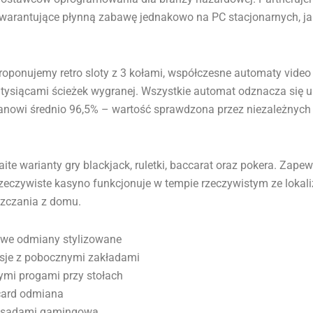
gwarantujące płynną zabawę jednakowo na PC stacjonarnych, ja
roponujemy retro sloty z 3 kołami, współczesne automaty video
ysiącami ścieżek wygranej. Wszystkie automat odznacza się 
tanowi średnio 96,5% – wartość sprawdzona przez niezależnych 
e warianty gry blackjack, ruletki, baccarat oraz pokera. Zapew
eczywiste kasyno funkcjonuje w tempie rzeczywistym ze lokali
szczania z domu.
kowe odmiany stylizowane
ersje z pobocznymi zakładami
ymi progami przy stołach
-card odmiana
 zasadami gamingową