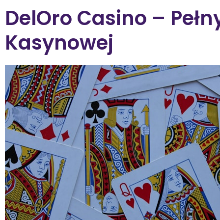
DelOro Casino – Pełn
Kasynowej