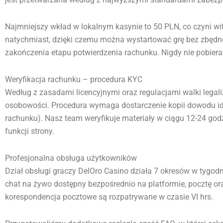
Najmniejszy wkład w lokalnym kasynie to 50 PLN, co czyni 
natychmiast, dzięki czemu można wystartować grę bez zbędn
zakończenia etapu potwierdzenia rachunku. Nigdy nie pobiera
Weryfikacja rachunku – procedura KYC
Według z zasadami licencyjnymi oraz regulacjami walki legal
osobowości. Procedura wymaga dostarczenie kopii dowodu ide
rachunku). Nasz team weryfikuje materiały w ciągu 12-24 god
funkcji strony.
Profesjonalna obsługa użytkowników
Dział obsługi graczy DelOro Casino działa 7 okresów w tygod
chat na żywo dostępny bezpośrednio na platformie, pocztę ora
korespondencja pocztowe są rozpatrywane w czasie VI hrs.